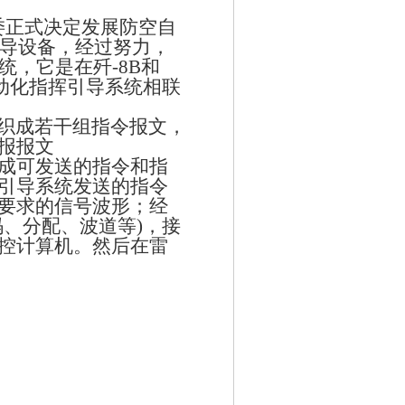
委正式决定发展防空自
导设备，经过努力，
统，它是在歼
-8B
和
动化指挥引导系统相联
织成若干组指令报文，
报报文
成可发送的指令和指
引导系统发送的指令
要求的信号波形；经
码、分配、波道等
)
，接
控计算机。然后在雷