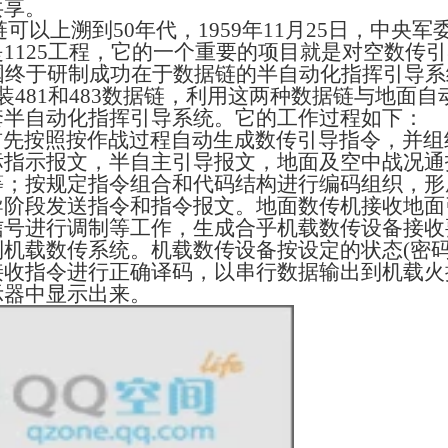
共享。
链可以上溯到
50
年代，
1959
年
11
月
25
日，中央军
是
1125
工程，它的一个重要的项目就是对空数传引
国终于研制成功在于数据链的半自动化指挥引导系
装
481
和
483
数据链，利用这两种数据链与地面自
套半自动化指挥引导系统。它的工作过程如下：
首先按照按作战过程自动生成数传引导指令，并组
标指示报文，半自主引导报文，地面及空中战况通
等；按规定指令组合和代码结构进行编码组织，形
导阶段发送指令和指令报文。地面数传机接收地面
信号进行调制等工作，生成合乎机载数传设备接收
到机载数传系统。机载数传设备按设定的状态
(
密
接收指令进行正确译码，以串行数据输出到机载火
示器中显示出来。