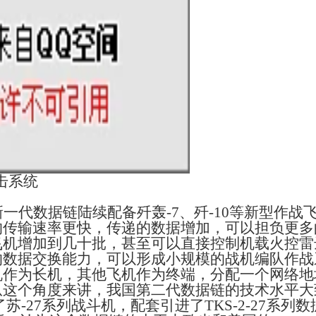
击系统
新一代数据链陆续配备歼轰
-7
、歼
-10
等新型作战
的传输速率更快，传递的数据增加，可以担负更多
飞机增加到几十批，甚至可以直接控制机载火控雷
的数据交换能力，可以形成小规模的战机编队作战
机作为长机，其他飞机作为终端，分配一个网络地
从这个角度来讲，我国第二代数据链的技术水平大
了苏
-27
系列战斗机，配套引进了
TKS-2-27
系列数