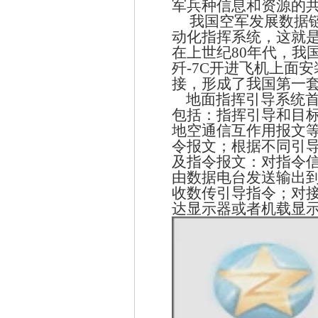
军兵种信息和资源的
我国空军发展数据
动化指挥系统，这就
在上世纪
80
年代，我
歼
-7C
开进飞机上面安
接，形成了我国第一
地面指挥引导系统
包括：指挥引导和目
地空通信互作用报文
令报文；根据不同引
及指令报文：对指令
由数据电台发送输出
收数传引导指令；对
达显示器或者机载显