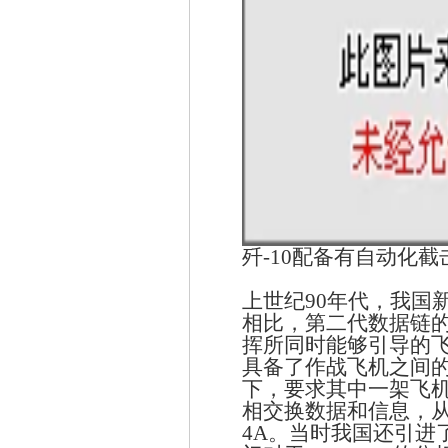
歼-10配备有自动化截
上世纪
90
年代，我国
相比，第二代数据链
挥所同时能够引导的
具备了作战飞机之间
下，要求其中一架飞
相交换数据和信息，
4A
。当时我国还引进