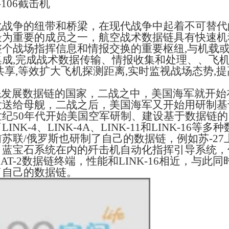
106截击机
化战争的纽带和桥梁，在现代战争中起着不可替代
最为重要的成员之一，航空战术数据链具有快速机
整个战场指挥信息和情报交换的重要枢纽
,
与机载
集成
,
完成战术数据传输、情报收集和处理、、飞
共享
,
等效扩大飞机探测距离
,
实时监视战场态势
,
提
先发展数据链的国家，二战之中，美国海军就开始
发送给母舰，二战之后，美国海军又开始用研制基
世纪
50
年代开始美国空军研制、建设基于数据链的
了
LINK-4
、
LINK-4A
、
LINK-11
和
LINK-16
等多种
前苏联
/
俄罗斯也研制了自己的数据链，例如苏
-27
、蓝宝石系统在内的歼击机自动化指挥引导系统，
备
AT-2
数据链终端，性能和
LINK-16
相近，与此同
了自己的数据链。