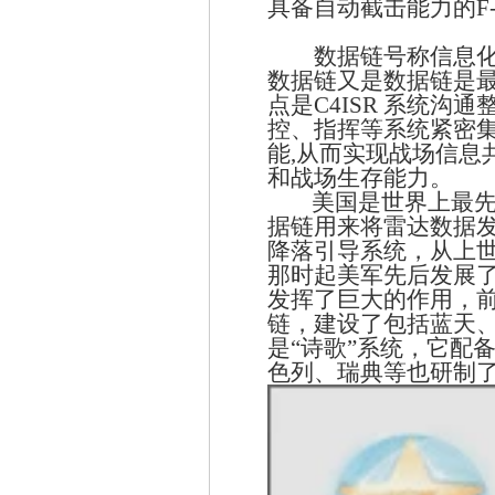
具备自动截击能力的F-
数据链号称信息
数据链又是数据链是
点是
C4ISR
系统沟通
控、指挥等系统紧密
能
,
从而实现战场信息
和战场生存能力。
美国是世界上最
据链用来将雷达数据
降落引导系统，从上
那时起美军先后发展
发挥了巨大的作用，
链，建设了包括蓝天
是“诗歌”系统，它配
色列、瑞典等也研制